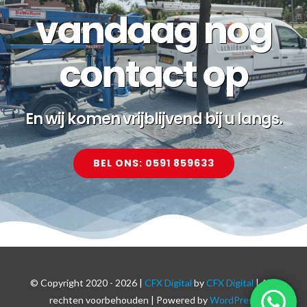
vandaag nog
contact op
En wij komen vrijblijvend bij u langs.
BEL ONS: 0591 859633
© Copyright 2020 -
2026 |
CFX Digital
by
CFX Digital
| Alle
rechten voorbehouden | Powered by
WordPress