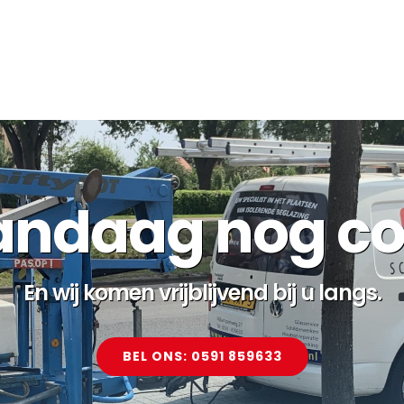
ndaag nog co
En wij komen vrijblijvend bij u langs.
BEL ONS: 0591 859633