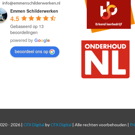
info@emmenschilderwerken.nl
Emmen Schilderwerken
4.5
Gebaseerd op 13
beoordelingen
powered by
G
o
o
g
l
e
beoordeel ons op
2020 -
2026 |
CFX Digital
by
CFX Digital
| Alle rechten voorbehouden |
Pr