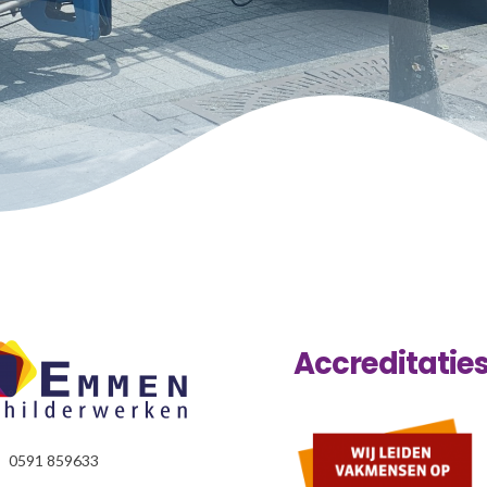
Accreditatie
0591 859633