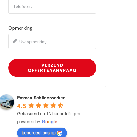
Opmerking
VERZEND
OFFERTEAANVRAAG
Emmen Schilderwerken
4.5
Gebaseerd op 13 beoordelingen
powered by
G
o
o
g
l
e
beoordeel ons op