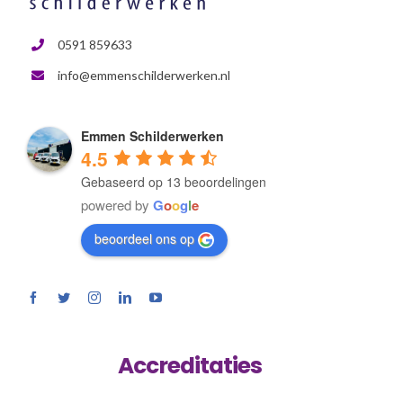
BEGLAZING
0591 859633
info@emmenschilderwerken.nl
HOUTROT
Emmen Schilderwerken
VVE WERKZAAMHEDEN
4.5
Gebaseerd op 13 beoordelingen
powered by
G
o
o
g
l
e
beoordeel ons op
Accreditaties