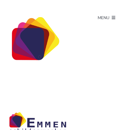
Skip
to
MENU
content
HOME
DIENSTEN
BINNENSCHILDERWERK
PROJECTEN
BUITENSCHILDERWERK
BLOG
SPUITWERK
CONTACT